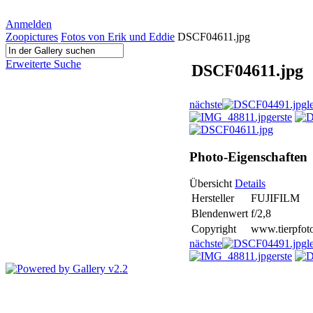
Anmelden
Zoopictures
Fotos von Erik und Eddie
DSCF04611.jpg
Erweiterte Suche
DSCF04611.jpg
nächste
l
erste
Photo-Eigenschaften
Übersicht
Details
Hersteller
FUJIFILM
Blendenwert
f/2,8
Copyright
www.tierpfoto
nächste
l
erste