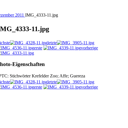
ezember 2011
IMG_4333-11.jpg
IMG_4333-11.jpg
ächste
letzte
erste
vorherige
hoto-Eigenschaften
PTC: Stichwörter
Krefelder Zoo; Affe; Guereza
ächste
letzte
erste
vorherige